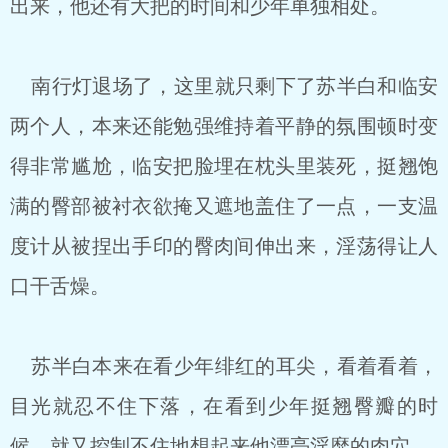
出来，他还有大把的时间和少年单独相处。
南行灯退场了，这里就只剩下了苏半白和临安
两个人，本来还能勉强维持着平静的氛围顿时变
得非常尴尬，临安把脸埋在枕头里装死，挺翘饱
满的臀部被衬衣欲掩又遮地盖住了一点，一支温
度计从被捏出手印的臀肉间伸出来，淫荡得让人
口干舌燥。
苏半白本来在看少年绯红的耳尖，看着看着，
目光就忍不住下落，在看到少年挺翘臀瓣的时
候，就又控制不住地想起来他漂亮淫靡的肉穴。