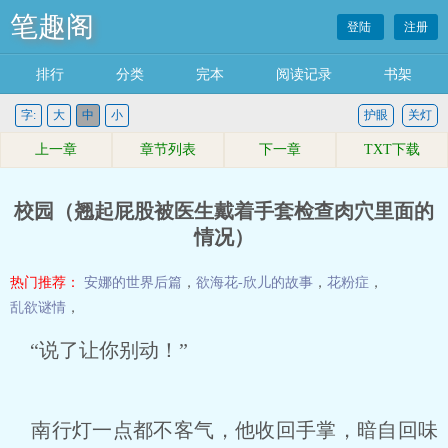
笔趣阁
登陆
注册
排行
分类
完本
阅读记录
书架
字:
大
中
小
护眼
关灯
上一章
章节列表
下一章
TXT下载
校园（翘起屁股被医生戴着手套检查肉穴里面的
情况）
热门推荐：
安娜的世界后篇
，
欲海花-欣儿的故事
，
花粉症
，
乱欲谜情
，
“说了让你别动！”
南行灯一点都不客气，他收回手掌，暗自回味