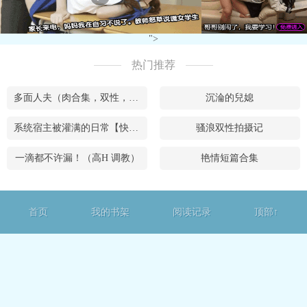
">
热门推荐
多面人夫（肉合集，双性，**，乱X等）
沉淪的兒媳
系统宿主被灌满的日常【快穿】
骚浪双性拍摄记
一滴都不许漏！（高H 调教）
艳情短篇合集
首页
我的书架
阅读记录
顶部↑