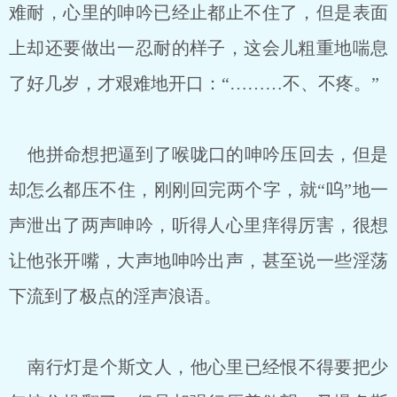
难耐，心里的呻吟已经止都止不住了，但是表面
上却还要做出一忍耐的样子，这会儿粗重地喘息
了好几岁，才艰难地开口：“………不、不疼。”
他拼命想把逼到了喉咙口的呻吟压回去，但是
却怎么都压不住，刚刚回完两个字，就“呜”地一
声泄出了两声呻吟，听得人心里痒得厉害，很想
让他张开嘴，大声地呻吟出声，甚至说一些淫荡
下流到了极点的淫声浪语。
南行灯是个斯文人，他心里已经恨不得要把少