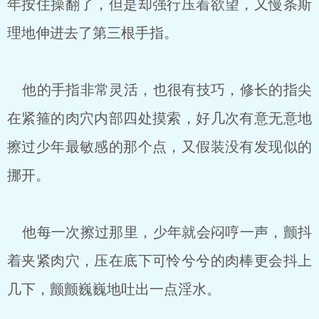
年按住操翻了，但是却强行压着欲望，又慢条斯
理地伸进去了第三根手指。
他的手指非常灵活，也很有技巧，修长的指尖
在紧箍的肉穴内部四处摸索，好几次有意无意地
擦过少年最敏感的那个点，又假装没有发现似的
挪开。
他每一次擦过那里，少年就会闷哼一声，颤抖
着夹紧肉穴，压在底下可怜兮兮的肉棒更会抖上
几下，颤颤巍巍地吐出一点淫水。