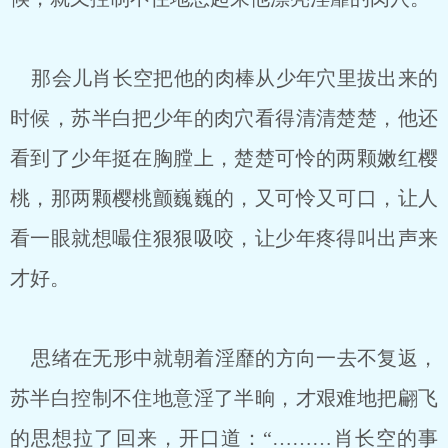
那会儿肖长空把他的肉棒从少年穴里拔出来的
时候，苏半白把少年的肉穴看得清清楚楚，他还
看到了少年挺在胸膛上，楚楚可怜的两颗嫩红樱
桃，那两颗樱桃颤巍巍的，又可怜又可口，让人
看一眼就想嘬住狠狠吸咬，让少年疼得叫出声来
才好。
思绪在无形中就朝着淫靡的方向一去不复返，
苏半白控制不住地意淫了半晌，才艰难地把翩飞
的思想拉了回来，开口道：“………肖长空的事