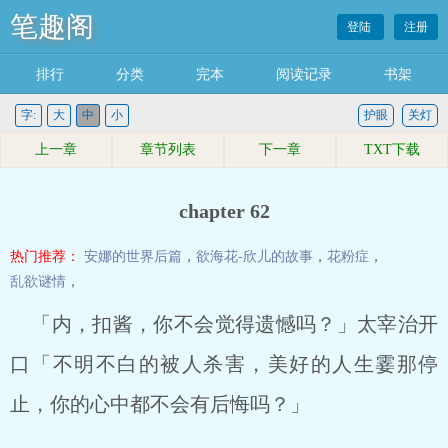
笔趣阁
登陆
注册
排行
分类
完本
阅读记录
书架
字:
大
中
小
护眼
关灯
上一章
章节列表
下一章
TXT下载
chapter 62
热门推荐：
安娜的世界后篇
，
欲海花-欣儿的故事
，
花粉症
，
乱欲谜情
，
「内，扣酱，你不会觉得遗憾吗？」太宰治开
口「不明不白的被人杀害，美好的人生霎那停
止，你的心中都不会有后悔吗？」