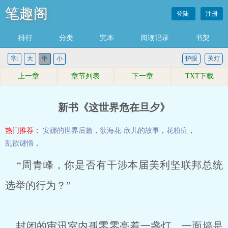
笔趣阁
登陆
注册
排行
分类
完本
阅读记录
书架
字:
大
中
小
护眼
关灯
上一章
章节列表
下一章
TXT下载
新书《这世界危在旦夕》
热门推荐：
安娜的世界后篇
，
欲海花-欣儿的故事
，
花粉症
，
乱欲谜情
，
“周青峰，你是否有干涉本届美利坚联邦总统
选举的行为？”
封闭的审讯室内孤零零亮着一盏灯，一面墙是