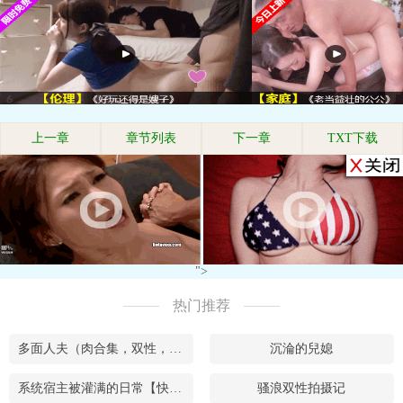
上一章
章节列表
下一章
TXT下载
">
热门推荐
多面人夫（肉合集，双性，**，乱X等）
沉淪的兒媳
系统宿主被灌满的日常【快穿】
骚浪双性拍摄记