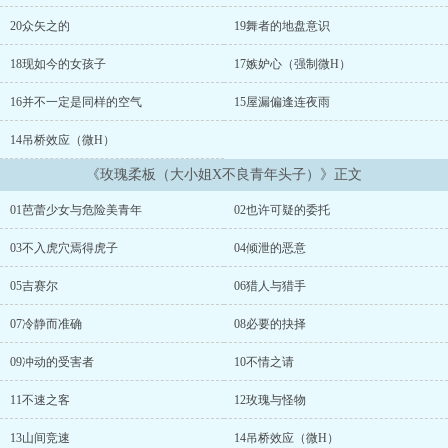
是是个上过床就会把别人甩掉的“渣女”。乐桃曦觉得自己很无辜，分
明每次提出分手的都是对方嘛。她只不过是忙了一点点，有时不接电
20众矢之的
19舞者的地盘意识
话还忘记回信息而已。所以当乐桃曦遇到了脸和身材都符合她品味的
宋泽彦时候，毫不犹豫地答应了对方的交往请求。只不过这个人，好
18现如今的女孩子
17嫉妒心（强制微H）
像并不是一句“分手”就能甩掉的啊。?港市南城有一个都市传说般的组
织“刀锋”，聚集了南城的“不良青年”。而刀锋的领军人物宋泽彦，在
16并不一定是同样的空气
15屋漏偏逢连夜雨
不良青年中可说是一呼百应。据说城南没有任何人和事能逃过他的耳
14吊桥效应（微H）
目，与黑白两道都有私交。而这个危险的宋泽彦，据说最近竟然和私
立女高的大小姐恋爱了？?品学兼优芭蕾舞者肉食大小姐 X 外表冷淡
《玫瑰柔板（大小姐X不良青年头子）》正文
内心醋王不良青年头头?注：- 甜文，HE，男主很专一，女主……也还
行（？）- 女主并非传统意义上的小白花大小姐，有万人迷属性，同
01芭蕾少女与危险美青年
02也许可疑的委托
时会有学业/事业上的成长线。- 剧情为主，肉为剧情服务- 男主灵感
来自于“池袋西口公园”- 有雄竞修罗场环节，但是跟女主的意志无
03不入虎穴焉得虎子
04倾泄的恶意
关。换句话说，男人们打来打去，女主毫不在意- 本文设定所在地虽
然在港市，但是设定和香港没有关系，是完全架空的城市。纯粹因为
05吉赛尔
06猎人与猎手
作者喜欢临海的城市所以命名为港市 ...
07冷静而准确
08必要的抉择
09冲动的受害者
10不情之请
11不速之客
12玫瑰与怪物
13山间竞速
14吊桥效应（微H）