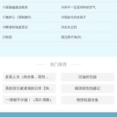
15屋漏偏逢连夜雨
16并不一定是同样的空气
17嫉妒心（强制微H）
18现如今的女孩子
19舞者的地盘意识
20众矢之的
23炫技
渡过那片海(H)
热门推荐
多面人夫（肉合集，双性，**，乱X等）
沉淪的兒媳
系统宿主被灌满的日常【快穿】
骚浪双性拍摄记
一滴都不许漏！（高H 调教）
艳情短篇合集