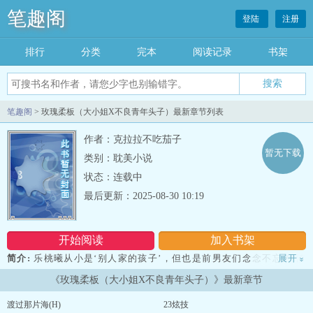
笔趣阁
登陆
注册
排行
分类
完本
阅读记录
书架
笔趣阁
> 玫瑰柔板（大小姐X不良青年头子）最新章节列表
作者：克拉拉不吃茄子
暂无下载
类别：耽美小说
状态：连载中
最后更新：2025-08-30 10:19
开始阅读
加入书架
简介:
乐桃曦从小是‘别人家的孩子’，但也是前男友们念念不忘的‘渣
展开
»
女’。在长辈眼里，她学业优秀，还是颇具潜力的芭蕾舞者预备役。但
《玫瑰柔板（大小姐X不良青年头子）》最新章节
她有一点只有自己知道——在私立高中的圈子里，她出名的除了是“别
人家的孩子”，还是个颜控身材控。喜欢上对方的时候就甜甜蜜蜜，但
渡过那片海(H)
23炫技