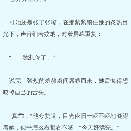
可她还是张了张嘴，在那紧紧锁住她的炙热目
光下，声音细若蚊蚋，对着屏幕重复：
“……我想你了。”
说完，强烈的羞赧瞬间席卷而来，她后悔得想
咬掉自己的舌头。
“真乖，”他夸赞道，目光依旧一瞬不瞬地凝望
着她，似乎怎么看都看不够，“今天好漂亮。”