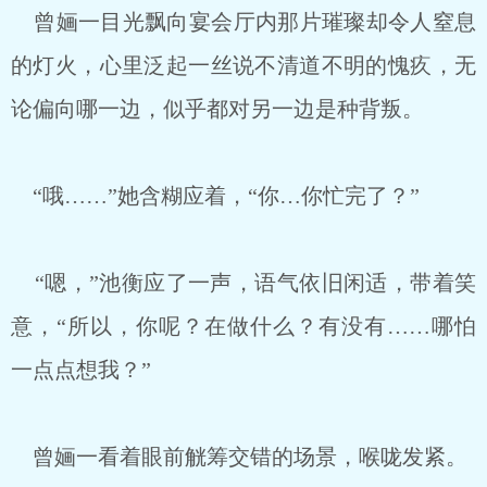
曾婳一目光飘向宴会厅内那片璀璨却令人窒息
的灯火，心里泛起一丝说不清道不明的愧疚，无
论偏向哪一边，似乎都对另一边是种背叛。
“哦……”她含糊应着，“你…你忙完了？”
“嗯，”池衡应了一声，语气依旧闲适，带着笑
意，“所以，你呢？在做什么？有没有……哪怕
一点点想我？”
曾婳一看着眼前觥筹交错的场景，喉咙发紧。