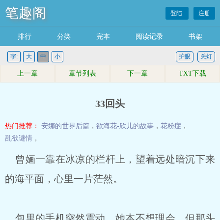
笔趣阁
登陆
注册
排行
分类
完本
阅读记录
书架
字:
大
中
小
护眼
关灯
上一章
章节列表
下一章
TXT下载
33回头
热门推荐：
安娜的世界后篇
，
欲海花-欣儿的故事
，
花粉症
，
乱欲谜情
，
曾婳一靠在冰凉的栏杆上，望着远处暗沉下来
的海平面，心里一片茫然。
包里的手机突然震动，她本不想理会，但那头