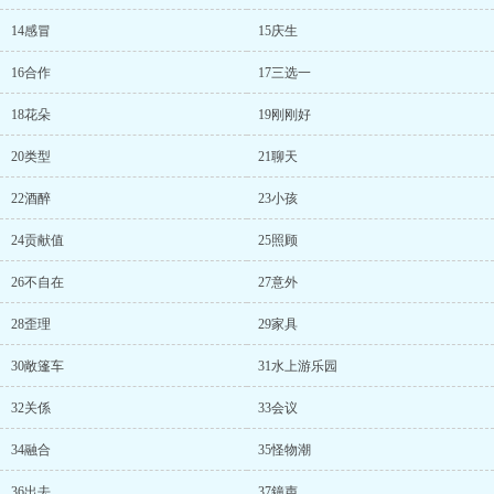
14感冒
15庆生
16合作
17三选一
18花朵
19刚刚好
20类型
21聊天
22酒醉
23小孩
24贡献值
25照顾
26不自在
27意外
28歪理
29家具
30敞篷车
31水上游乐园
32关係
33会议
34融合
35怪物潮
36出去
37鐘声