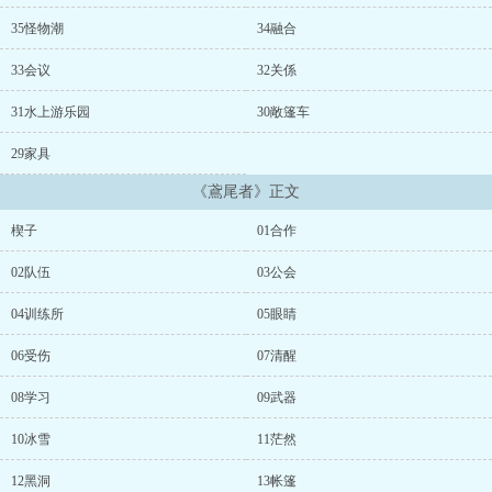
35怪物潮
34融合
33会议
32关係
31水上游乐园
30敞篷车
29家具
《鳶尾者》正文
楔子
01合作
02队伍
03公会
04训练所
05眼睛
06受伤
07清醒
08学习
09武器
10冰雪
11茫然
12黑洞
13帐篷