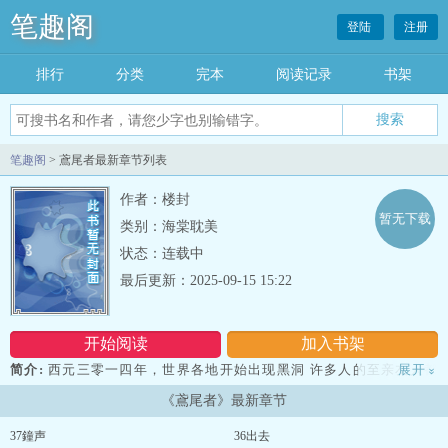
笔趣阁
登陆
注册
排行
分类
完本
阅读记录
书架
笔趣阁
> 鳶尾者最新章节列表
作者：楼封
暂无下载
类别：海棠耽美
状态：连载中
最后更新：2025-09-15 15:22
开始阅读
加入书架
简介:
西元三零一四年，世界各地开始出现黑洞 许多人的至亲友人都
展开
»
命丧于此 为了保护自己所爱的人毅然决然地进入黑洞 人们将进入黑洞
《鳶尾者》最新章节
的人称为鳶尾者 因为鳶尾花的花语代表希望和勇气 南子朔.. ...
37鐘声
36出去