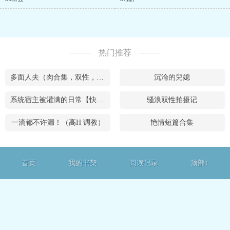
热门推荐
多面人夫（肉合集，双性，**，乱X等）
沉淪的兒媳
系统宿主被灌满的日常【快穿】
骚浪双性拍摄记
一滴都不许漏！（高H 调教）
艳情短篇合集
首页
我的书架
阅读记录
顶部↑