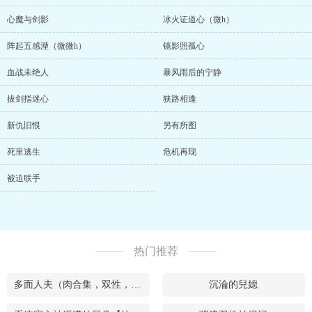
心魔与剑影
冰火证道心（微h）
阵起五感湮（微微h）
镜影照孤心
血战未绝人
暴风雨后的宁静
拔剑指迷心
狭路相逢
新仇旧恨
另有所图
死里逃生
危机再现
被迫联手
热门推荐
多面人夫（肉合集，双性，**，乱X等）
沉淪的兒媳