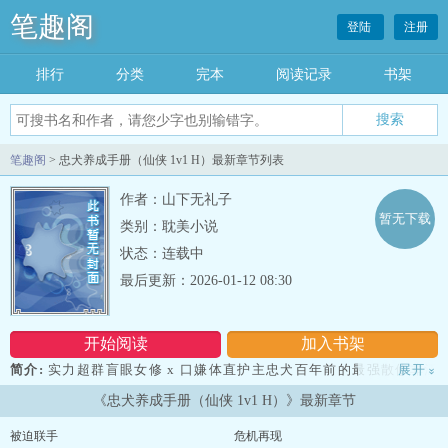
笔趣阁
登陆
注册
排行
分类
完本
阅读记录
书架
笔趣阁
> 忠犬养成手册（仙侠 1v1 H）最新章节列表
作者：山下无礼子
暂无下载
类别：耽美小说
状态：连载中
最后更新：2026-01-12 08:30
开始阅读
加入书架
简介:
实力超群盲眼女修 x 口嫌体直护主忠犬百年前的最强散修非江
展开
»
月澄莫属，那时没人知道，她是一颗陨石所化，只有她师傅一人知
《忠犬养成手册（仙侠 1v1 H）》最新章节
晓。然而世事难料，一场意外，师傅离她而去。江月澄将整个大陆翻
了底朝天，也没有找到一丝那人的踪迹。后来她厌倦了无止境的寻
被迫联手
危机再现