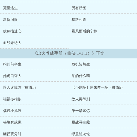
找，长眠雪山。上天垂怜，一次机缘巧合，她得以重塑肉身，修为却
不似从前，她改行做了算命先生，偶尔打猎。某天她上山时，碰见一
死里逃生
另有所图
个满身伤痕的少年，好心出手相救，竟意外找到师傅的线索。她为查
明真相，带着那少年过关斩将，顺手除魔卫道，一步步走上修真界巅
新仇旧恨
狭路相逢
峰。当尘埃落定时，那少年也长成了一个男人。江月澄放他自由，这
男人却赖着不走，非要给她当狗？！ ...
拔剑指迷心
暴风雨后的宁静
血战未绝人
《忠犬养成手册（仙侠 1v1 H）》正文
狗的前半生
危机陡然生
她虎口夺人
采的什么药
误入迷障阵（微微h）
【小剧场】原来梦一场（微微h）
福祸亦相依
故人再辞别
偶遇小风波
第一场试炼
秘境兵戎见
脱战寻宝藏
幽径双分时
绿意隐龙蛇