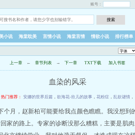
账号：
美小说
海棠耽美
言情小说
海棠言情
情欲小说
排行榜单
上一章
←
章节列表
→
下一章
TXT下载
加入书签
血染的风采
热门推荐：
安娜的世界后篇
，
欲海花-欣儿的故事
，
花粉症
，
乱欲谜情
，
个月，赵新柏可能要给我点颜色瞧瞧。我没想到
后回家的路上。专家的诊断没那么糟糕，主要是肌肉