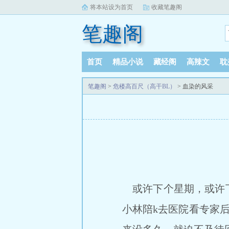
将本站设为首页
收藏笔趣阁
笔趣阁
首页
精品小说
藏经阁
高辣文
耽
笔趣阁
>
危楼高百尺（高干BL）
> 血染的风采
或许下个星期，或许下
小林陪k去医院看专家