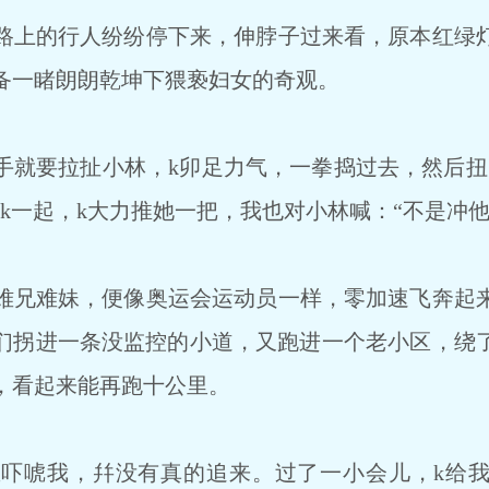
上的行人纷纷停下来，伸脖子过来看，原本红绿
备一睹朗朗乾坤下猥亵妇女的奇观。
就要拉扯小林，k卯足力气，一拳捣过去，然后扭
k一起，k大力推她一把，我也对小林喊：“不是冲他
兄难妹，便像奥运会运动员一样，零加速飞奔起
们拐进一条没监控的小道，又跑进一个老小区，绕
，看起来能再跑十公里。
吓唬我，幷没有真的追来。过了一小会儿，k给我