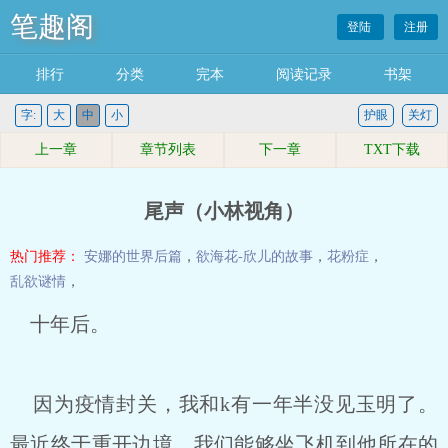
笔趣阁
登陆
注册
排行
分类
完本
阅读记录
书架
字:
大
中
小
护眼
关灯
上一章
章节列表
下一章
TXT下载
尾声（小林视角）
热门推荐：
安娜的世界后篇
，
欲海花-欣儿的故事
，
花粉症
，
乱欲谜情
，
十年后。
因为疫情封关，我和k有一年半没见玉明了。
最近终于重开边境，我们能够坐飞机到他所在的