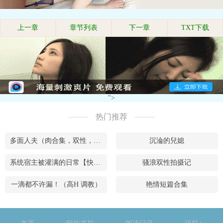
上一章
章节列表
下一章
TXT下载
">
热门推荐
多面人夫（肉合集，双性，**，乱X等）
沉淪的兒媳
系统宿主被灌满的日常【快穿】
骚浪双性拍摄记
一滴都不许漏！（高H 调教）
艳情短篇合集