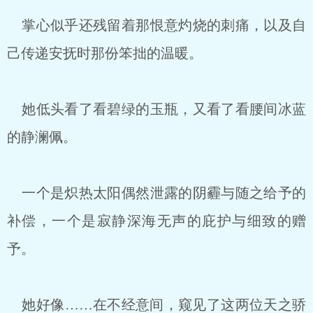
掌心似乎还残留着那恨意灼烧的刺痛，以及自
己传递安抚时那份笨拙的温暖。
她低头看了看碧绿的玉瓶，又看了看腰间冰蓝
的静澜佩。
一个是炽热太阳偶然泄露的阴霾与随之给予的
补偿，一个是寂静深海无声的庇护与细致的赠
予。
她好像……在不经意间，窥见了这两位天之骄