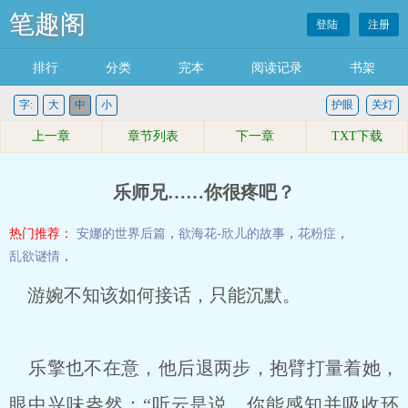
笔趣阁
登陆
注册
排行
分类
完本
阅读记录
书架
字:
大
中
小
护眼
关灯
上一章
章节列表
下一章
TXT下载
乐师兄……你很疼吧？
热门推荐：
安娜的世界后篇
，
欲海花-欣儿的故事
，
花粉症
，
乱欲谜情
，
游婉不知该如何接话，只能沉默。
乐擎也不在意，他后退两步，抱臂打量着她，
眼中兴味盎然：“听云是说，你能感知并吸收环