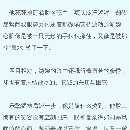
他死死地盯着脸色苍白、额头冷汗涔涔、却依
然紧闭双眼努力传递着那微弱安抚波动的游婉，
心脏像是被一只无形的手狠狠攥住，又像是被那
捧“泉水”烫了一下。
四目相对，游婉的眼中还残留着痛苦的余悸，
却也有着未曾散尽的、真诚的关切与困惑。
乐擎猛地后退一步，像是被什么烫到。他脸上
惯有的笑容没有立刻回来，眼神复杂得如同暴风
雨前的海面，翻涌着难以置信、警惕、以及一丝