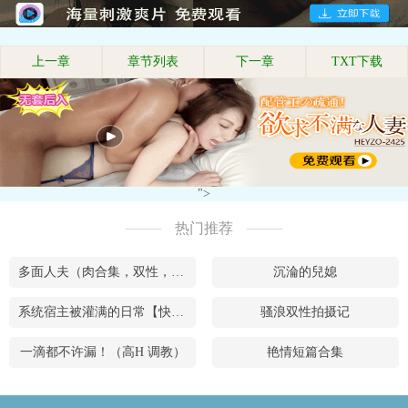
上一章
章节列表
下一章
TXT下载
">
热门推荐
多面人夫（肉合集，双性，**，乱X等）
沉淪的兒媳
系统宿主被灌满的日常【快穿】
骚浪双性拍摄记
一滴都不许漏！（高H 调教）
艳情短篇合集