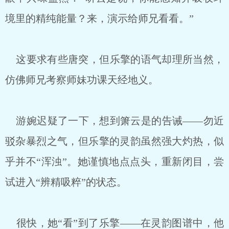
境里的精纯能量？来，演示给师兄看看。”
这要求有些唐突，但乐擎的语气却理所当然，
仿佛师兄考察师妹功课天经地义。
游婉迟疑了一下，想到箫云是的告诫——勿近
驳杂暴烈之气，但乐擎的灵韵虽然强大灼热，似
乎并不“浑浊”。她谨慎地点点头，重新闭目，尝
试进入“辨精吸粹”的状态。
很快，她“看”到了乐擎——在灵韵图谱中，他