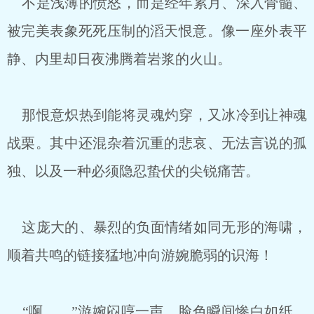
不是浅薄的愤怒，而是经年累月、深入骨髓、
被完美表象死死压制的滔天恨意。像一座外表平
静、内里却日夜沸腾着岩浆的火山。
那恨意炽热到能将灵魂灼穿，又冰冷到让神魂
战栗。其中还混杂着沉重的悲哀、无法言说的孤
独、以及一种必须隐忍蛰伏的尖锐痛苦。
这庞大的、暴烈的负面情绪如同无形的海啸，
顺着共鸣的链接猛地冲向游婉脆弱的识海！
“啊……”游婉闷哼一声，脸色瞬间惨白如纸，