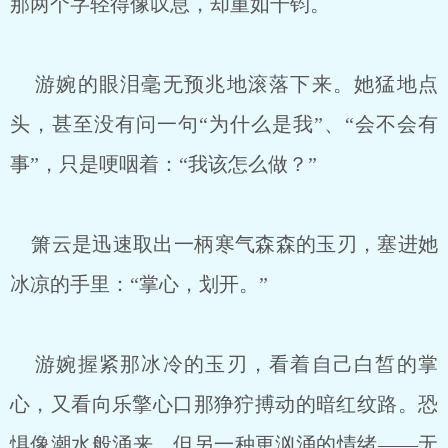
那两个字轻得像叹息，却重如千钧。
游婉的眼泪毫无预兆地滚落下来。她猛地点
头，甚至没有问一句“为什么是我”、“会不会有
事”，只是哽咽着：“我该怎么做？”
箫云是迅速取出一柄寒气森森的玉刃，塞进她
冰凉的手里：“掌心，划开。”
游婉握紧那冰冷的玉刃，看着自己白皙的掌
心，又看向乐擎心口那狰狞搏动的暗红纹路。恐
惧像潮水般涌来，但另一种更汹涌的情绪——无