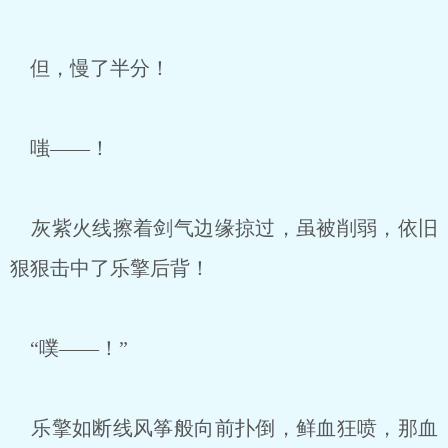
但，慢了半分！
嗤——！
灰紫火线擦着剑气边缘掠过，虽被削弱，依旧
狠狠击中了乐擎后背！
“噗——！”
乐擎如断线风筝般向前扑倒，鲜血狂喷，那血