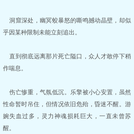
洞窟深处，幽冥蛟暴怒的嘶鸣撼动晶壁，却似
乎因某种限制未能立刻追出。
直到彻底远离那片死亡隘口，众人才敢停下稍
作喘息。
伤亡惨重，气氛低沉。乐擎被小心安置，虽然
性命暂时吊住，但情况依旧危殆，昏迷不醒。游
婉失血过多，灵力神魂损耗巨大，一直未曾苏
醒。