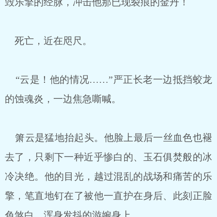
毁乐擎的经脉，冲击他那已现裂痕的金丹！
死亡，近在咫尺。
“云是！他的情况……”严正长老一边抵挡蛟龙
的蚀魂炎，一边焦急嘶喊。
箫云是猛地抬起头。他脸上最后一丝血色也褪
去了，只剩下一种近乎惨白的、玉石俱焚般的冰
冷决绝。他的目光，越过混乱的战场和痛苦的乐
擎，笔直地钉在了被他一直护在身后、此刻正脸
色煞白、浑身发抖的游婉身上。