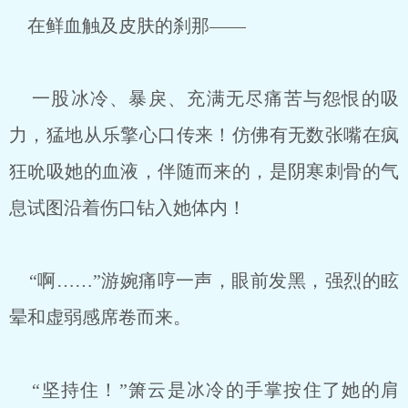
在鲜血触及皮肤的刹那——
一股冰冷、暴戾、充满无尽痛苦与怨恨的吸
力，猛地从乐擎心口传来！仿佛有无数张嘴在疯
狂吮吸她的血液，伴随而来的，是阴寒刺骨的气
息试图沿着伤口钻入她体内！
“啊……”游婉痛哼一声，眼前发黑，强烈的眩
晕和虚弱感席卷而来。
“坚持住！”箫云是冰冷的手掌按住了她的肩