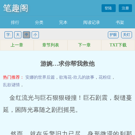
笔趣阁
登陆
注册
排行
分类
完本
阅读记录
书架
字:
大
中
小
护眼
关灯
上一章
章节列表
下一章
TXT下载
游婉…求你帮我救他
热门推荐：
安娜的世界后篇
，
欲海花-欣儿的故事
，
花粉症
，
乱欲谜情
，
金红流光与巨石狠狠碰撞！巨石剧震，裂缝蔓
延，困阵光幕随之剧烈摇晃。
然而，就在乐擎旧力已尽、身形微滞的刹那