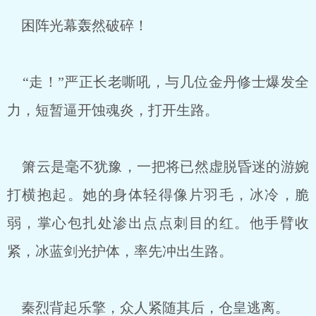
困阵光幕轰然破碎！
“走！”严正长老嘶吼，与几位金丹修士爆发全
力，短暂逼开蚀魂炎，打开生路。
箫云是毫不犹豫，一把将已然虚脱昏迷的游婉
打横抱起。她的身体轻得像片羽毛，冰冷，脆
弱，掌心包扎处渗出点点刺目的红。他手臂收
紧，冰蓝剑光护体，率先冲出生路。
秦烈背起乐擎，众人紧随其后，仓皇逃离。