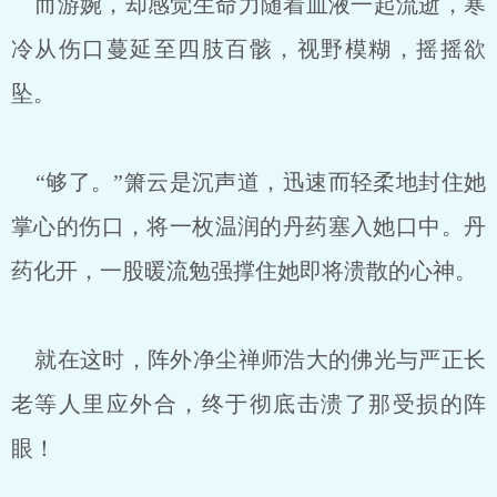
而游婉，却感觉生命力随着血液一起流逝，寒
冷从伤口蔓延至四肢百骸，视野模糊，摇摇欲
坠。
“够了。”箫云是沉声道，迅速而轻柔地封住她
掌心的伤口，将一枚温润的丹药塞入她口中。丹
药化开，一股暖流勉强撑住她即将溃散的心神。
就在这时，阵外净尘禅师浩大的佛光与严正长
老等人里应外合，终于彻底击溃了那受损的阵
眼！