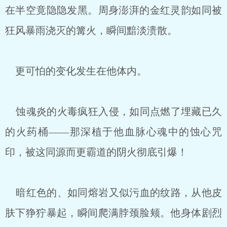
在半空竟隐隐发黑。周身澎湃的金红灵韵如同被
狂风暴雨浇灭的篝火，瞬间黯淡溃散。
更可怕的变化发生在他体内。
蚀魂炎的火毒疯狂入侵，如同点燃了埋藏已久
的火药桶——那深植于他血脉心魂中的蚀心咒
印，被这同源而更霸道的阴火彻底引爆！
暗红色的、如同熔岩又似污血的纹路，从他皮
肤下狰狞暴起，瞬间爬满脖颈脸颊。他身体剧烈