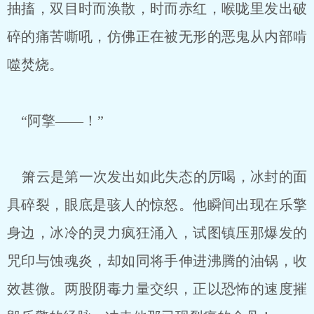
抽搐，双目时而涣散，时而赤红，喉咙里发出破
碎的痛苦嘶吼，仿佛正在被无形的恶鬼从内部啃
噬焚烧。
“阿擎——！”
箫云是第一次发出如此失态的厉喝，冰封的面
具碎裂，眼底是骇人的惊怒。他瞬间出现在乐擎
身边，冰冷的灵力疯狂涌入，试图镇压那爆发的
咒印与蚀魂炎，却如同将手伸进沸腾的油锅，收
效甚微。两股阴毒力量交织，正以恐怖的速度摧