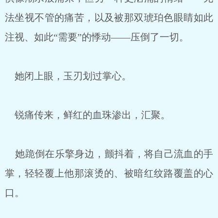
法坐视不管的痛苦，以及被那双琥珀色眼睛如此
注视、如此“需要”的悸动——压倒了一切。
她闭上眼，玉刃划过掌心。
锐痛传来，鲜红的血珠渗出，汇聚。
她跪倒在乐擎身边，颤抖着，将自己流血的手
掌，轻轻覆上他那滚烫的、被暗红纹路覆盖的心
口。