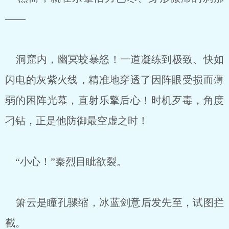
——
洞窟内，幽冥蛟暴怒！一道凝练到极致、快如
闪电的灰紫火线，精准地穿透了因阵眼受损而薄
弱的困阵光幕，直射乐擎后心！时机歹毒，角度
刁钻，正是他防御最空虚之时！
“小心！”秦烈目眦欲裂。
箫云是瞳孔骤缩，冰蓝剑意后发先至，试图拦
截。