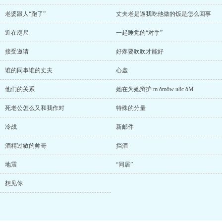
老婆跟人“跑了”
丈夫老是逼我吃他做的饭是怎么回事
近在咫尺
一起睡觉的“对手”
接受邀请
好疼要吹吹才能好
谁的同事谁的丈夫
心虚
他们的关系
她在为她辩护 m ǒmǒw u8c ǒM
死老公怎么又和我作对
特殊的分量
冷战
新邮件
酒精过敏的帅哥
挡酒
地震
“同居”
想见你