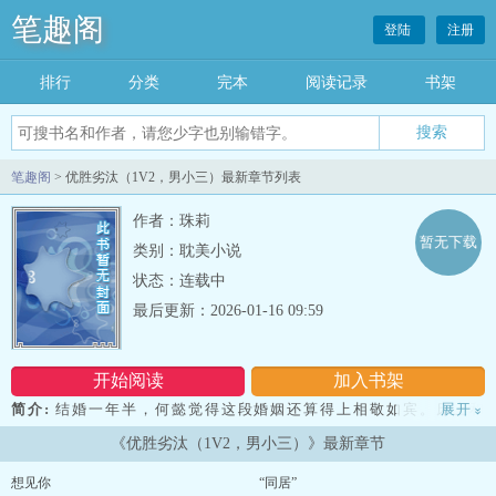
笔趣阁
登陆
注册
排行
分类
完本
阅读记录
书架
笔趣阁
> 优胜劣汰（1V2，男小三）最新章节列表
作者：珠莉
暂无下载
类别：耽美小说
状态：连载中
最后更新：2026-01-16 09:59
开始阅读
加入书架
简介:
结婚一年半，何懿觉得这段婚姻还算得上相敬如宾。床上和
展开
»
谐，床下也能和平共处。直到肖瑜安抢走了她势在必得的客户与项
《优胜劣汰（1V2，男小三）》最新章节
目。她向他讨要一个解释，他却说：“优胜劣汰，对方只是做了明智的
选择。”不久后，肖瑜安发现，他的妻子身边，多了一个年轻的实习
想见你
“同居”