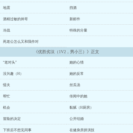
生。那少年看她的眼神，让他感到领地被侵犯。在他隐忍一段时间
后，终于忍不住去质问她。何懿只是抬眼冷冷看他，用他曾教导她的
地震
挡酒
口吻：“优胜劣汰，这个道理，不是你教给我的吗？”话音未落，一份
离婚协议已推至他的面前。年上少言寡语木头男 X 一心想搞事业的木
酒精过敏的帅哥
新邮件
头女 X 年下心机绿茶实习生排雷/阅读指南：1. 男全C/男小三/雄竞2.
轻职场，设定参考了欧美职场体系，请勿较真3. 双男主，戏份平均。
冷战
特殊的分量
前10章肖瑜安的戏份会多一些 ...
死老公怎么又和我作对
《优胜劣汰（1V2，男小三）》正文
“老对头”
她的心情
没兴趣（H）
她的反常
懦夫
丝瓜汤
帮忙
传闻中的她
机会
黏腻（H厨房）
冒险的决定
公开结婚
下班后不想见同事
在健身房拼演技