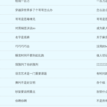
给我一百万
一百万
穿越异世界多了个哥哥怎么办
怎么这
哥哥是恶毒继兄
哥哥是
对黑锅坚决说no
成为家
名字是底裤
关于麻
巧巧巧巧合
没用的be
睡觉时间不要到处乱跑
做人切
我预判了你的预判
江江江
语言艺术是一门重要课题
有时问
爽约不是好文明
存个稿
吵架要说明重点
别管什
你啊你啊
不是所