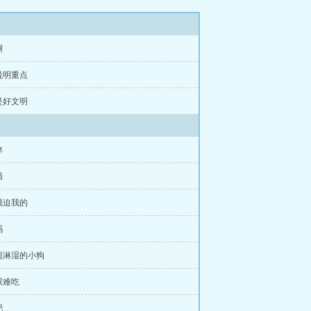
啊
说明重点
是好文明
弊
局
强迫我的
吗
雨淋湿的小狗
屎难吃
吧