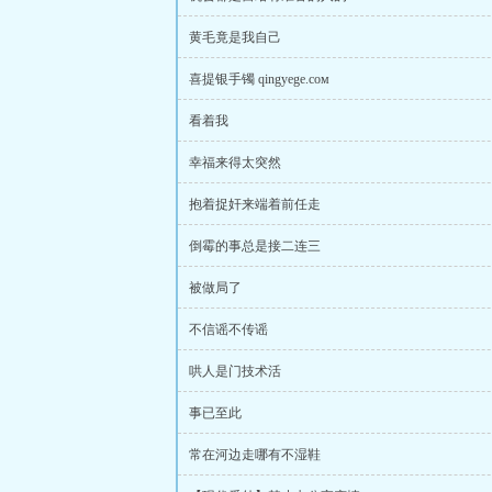
黄毛竟是我自己
喜提银手镯 qingyege.coм
看着我
幸福来得太突然
抱着捉奸来端着前任走
倒霉的事总是接二连三
被做局了
不信谣不传谣
哄人是门技术活
事已至此
常在河边走哪有不湿鞋