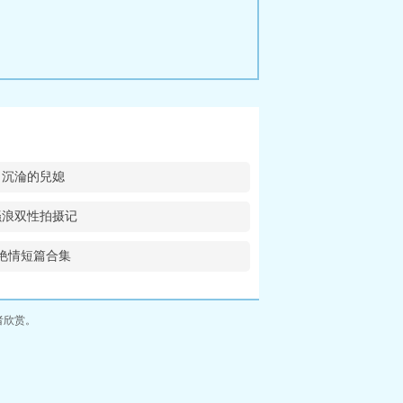
沉淪的兒媳
骚浪双性拍摄记
艳情短篇合集
者欣赏。