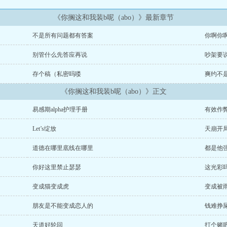
《你搁这和我装b呢（abo）》最新章节
不是所有问题都有答案
你啊你
别管什么先答应再说
吵架要
存个稿（私密吗喽
爽约不
《你搁这和我装b呢（abo）》正文
易感期alpha护理手册
有效作
Let’s绽放
天崩开
道德在哪里底线在哪里
都是他
你好这里禁止瑟瑟
这光彩
变成猫变成虎
变成被
朋友是不能变成恋人的
钱难挣
天道好轮回
打个赌