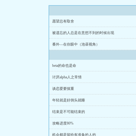
愿望总有取舍
被遗忘的人总是在意想不到的时候出现
番外—在你眼中（池昼视角）
beta的命也是命
讨厌alpha人之常情
谈恋爱要慎重
年轻就是好倒头就睡
结束是不可能结束的
攻略进度80%
机会都是留给有准备的人的