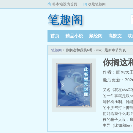
将本站设为首页
收藏笔趣阁
笔趣阁
首页
精品小说
藏经阁
高辣文
耽
笔趣阁
> 你搁这和我装b呢（abo）最新章节列表
你搁这和
作者：面包大
最后更新：2026-0
又名《我在abo
的一件事就是以b
能轻松压制。她是
的小少爷打上抑制
们能给我什么呢？
役的骗子人设，底
主导（比如和bo