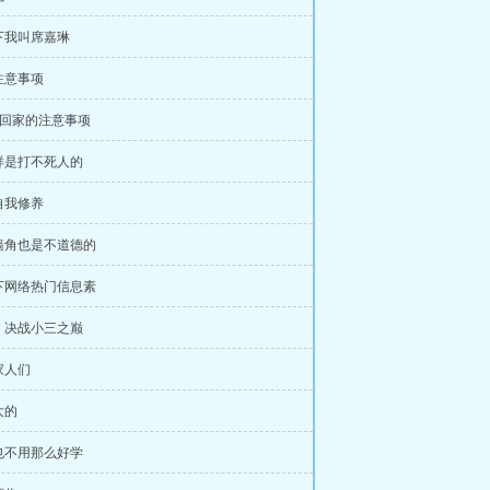
下我叫席嘉琳
注意事项
ga回家的注意事项
样是打不死人的
自我修养
墙角也是不道德的
下网络热门信息素
】决战小三之巅
家人们
大的
也不用那么好学