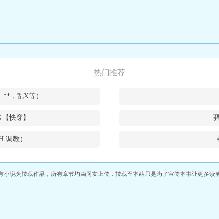
热门推荐
**，乱X等）
常【快穿】
H 调教）
有小说为转载作品，所有章节均由网友上传，转载至本站只是为了宣传本书让更多读