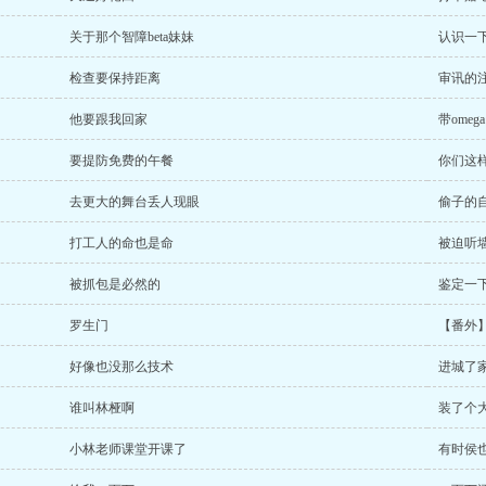
关于那个智障beta妹妹
认识一
检查要保持距离
审讯的
他要跟我回家
带ome
要提防免费的午餐
你们这
去更大的舞台丢人现眼
偷子的
打工人的命也是命
被迫听
被抓包是必然的
鉴定一
罗生门
【番外
好像也没那么技术
进城了
谁叫林桠啊
装了个
小林老师课堂开课了
有时侯