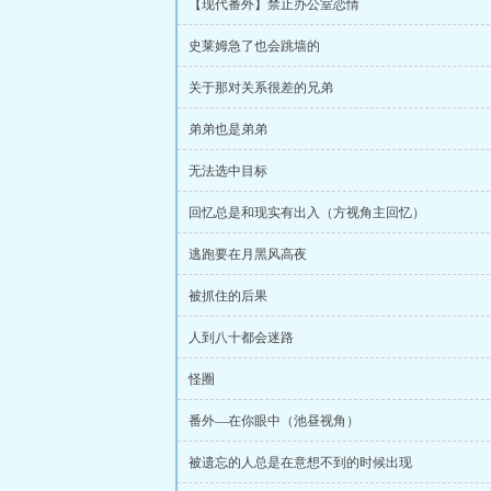
【现代番外】禁止办公室恋情
史莱姆急了也会跳墙的
关于那对关系很差的兄弟
弟弟也是弟弟
无法选中目标
回忆总是和现实有出入（方视角主回忆）
逃跑要在月黑风高夜
被抓住的后果
人到八十都会迷路
怪圈
番外—在你眼中（池昼视角）
被遗忘的人总是在意想不到的时候出现