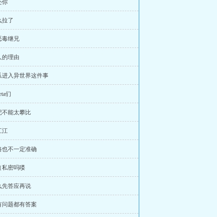
还你
么拉了
恶毒继兄
人的理由
瓜进入异世界这件事
ta们
记不能太攀比
江江
路也不一定准确
（私密吗喽
么先答应再说
有问题都有答案