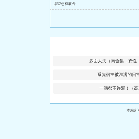
愿望总有取舍
多面人夫（肉合集，双性，
系统宿主被灌满的日
一滴都不许漏！（高
本站所