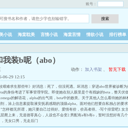
账号：
美小说
海棠耽美
言情小说
海棠言情
情欲小说
排行榜单
我装b呢（abo）
王
动作：
加入书架
、
暂无下载
6-29 12:15
军校艰难求生那些年》好消息：死了，但没死透。坏消息：穿进abo世界被诊断为残
eta的身份考进了军事管理学院。即使她在别人眼里是个有残缺的beta，整天伏低
omega的解语花，alpha的出气筒，beta中的败类。关于其他人怎么看待她的
剂，涂上信息素提取液安抚易感期的顶级alpha。面对他们想要自私独占的要
”怎样都无所谓，她只要自己过得好。爱情有价，价高者得。-写个排雷吧1.女
层爬上来，无道德零真心，人设也不会变2.男配有a有b有o，暂时没想好有几个
），无女口男，无走后门