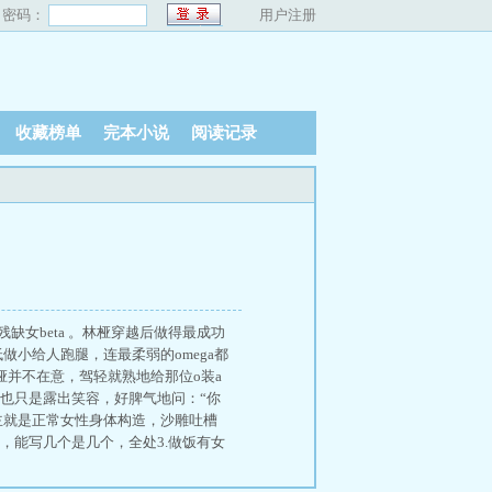
密码：
用户注册
收藏榜单
完本小说
阅读记录
缺女beta 。林桠穿越后做得最成功
做小给人跑腿，连最柔弱的omega都
林桠并不在意，驾轻就熟地给那位o装a
求也只是露出笑容，好脾气地问：“你
主就是正常女性身体构造，沙雕吐槽
，能写几个是几个，全处3.做饭有女